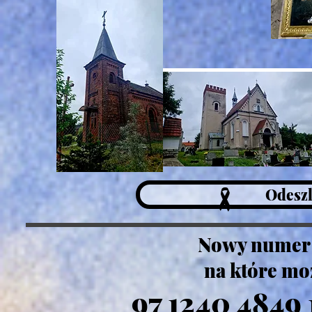
Odeszl
Nowy numer 
na które mo
97 1240 4849 