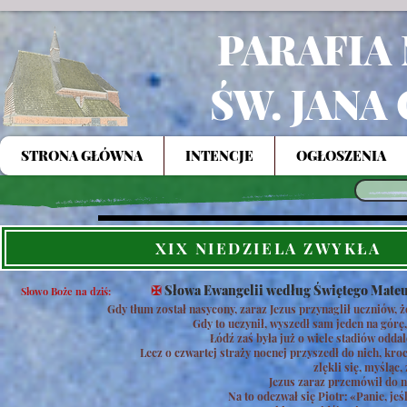
PARAFIA
ŚW. JANA
STRONA GŁÓWNA
INTENCJE
OGŁOSZENIA
XIX NIEDZIELA ZWYKŁA
✠
Słowa Ewangelii według Świętego Mate
Słowo Boże na dziś:
Gdy tłum został nasycony, zaraz Jezus przynaglił uczniów, ż
Gdy to uczynił, wyszedł sam jeden na górę
Łódź zaś była już o wiele stadiów oddal
Lecz o czwartej straży nocnej przyszedł do nich, kro
zlękli się, myśląc,
Jezus zaraz przemówił do ni
Na to odezwał się Piotr: «Panie, jeś