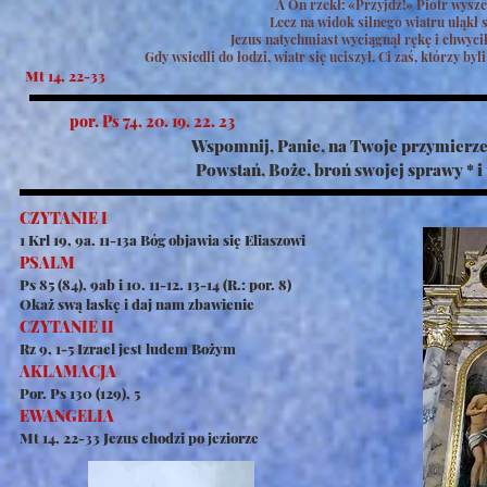
A On rzekł: «Przyjdź!» Piotr wyszed
Lecz na widok silnego wiatru uląkł s
Jezus natychmiast wyciągnął rękę i chwyci
Gdy wsiedli do łodzi, wiatr się uciszył. Ci zaś, którzy 
Mt 14, 22-33
por. Ps 74, 20. 19. 22. 23
Wspomnij, Panie, na Twoje przymierze,
Powstań, Boże, broń swojej sprawy * i 
CZYTANIE I
1 Krl 19, 9a. 11-13a Bóg objawia się Eliaszowi
PSALM
Ps 85 (84), 9ab i 10. 11-12. 13-14 (R.: por. 8)
Okaż swą łaskę i daj nam zbawienie
CZYTANIE II
Rz 9, 1-5 Izrael jest ludem Bożym
AKLAMACJA
Por. Ps 130 (129), 5
EWANGELIA
Mt 14, 22-33 Jezus chodzi po jeziorze